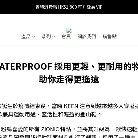
累積消費滿 HK$1,800 可升級為 VIP
消費滿 HK$599 免運費
消費滿 HK$1,800 可享 9 折優惠
消費滿 HK$599 免運費
產品
系列
會員
關於我們
銷售點
XT WATERPROOF 採用更輕、更耐
助你走得更遙遠
 鞋款誕生於疫情結束後，當時 KEEN 注意到越來越多人
一款兼具運動用途、靈活性和輕盈的登山鞋。
留了 KEEN 粉絲喜愛的所有 ZIONIC 特點，並將其升級為
產品開發團隊還對鞋面材料進行了創新，採用了一種由 100%