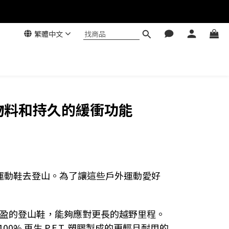
繁體中文
用的物料和持久的緩衝功能
穿著運動鞋去登山。為了讓這些戶外運動愛好
一款快速輕盈的登山鞋，能夠應對更長的越野里程。
 再生 P.E.T. 塑膠製成的更輕且耐用的