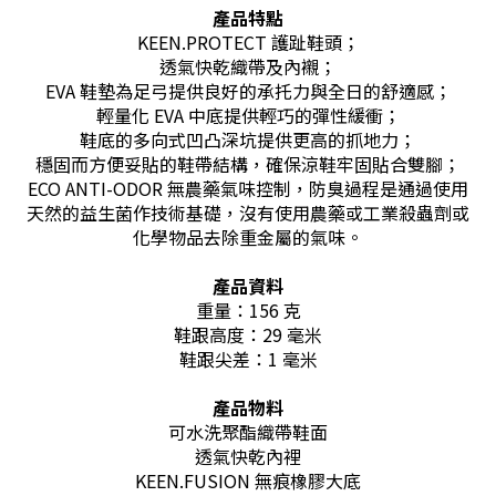
產品特點
KEEN.PROTECT 護趾鞋頭；
透氣快乾織帶及內襯；
EVA 鞋墊為足弓提供良好的承托力與全日的舒適感；
輕量化 EVA 中底提供輕巧的彈性緩衝；
鞋底的多向式凹凸深坑提供更高的抓地力；
穩固而方便妥貼的鞋帶結構，確保涼鞋牢固貼合雙腳；
ECO ANTI-ODOR 無農藥氣味控制，防臭過程是通過使用
天然的益生菌作技術基礎，沒有使用農藥或工業殺蟲劑或
化學物品去除重金屬的氣味。
產品資料
重量：156 克
鞋跟高度：29 毫米
鞋跟尖差：1 毫米
產品物料
可水洗聚酯織帶鞋面
透氣快乾內裡
KEEN.FUSION 無痕橡膠大底