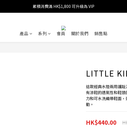
累積消費滿 HK$1,800 可升級為 VIP
消費滿 HK$599 免運費
消費滿 HK$1,800 可享 9 折優惠
消費滿 HK$599 免運費
產品
系列
會員
關於我們
銷售點
LITTLE K
這款經典水陸兩用護趾
有涼鞋的透氣性和鞋頭
力和可水洗織帶鞋面，
動。
HK$440.00
H