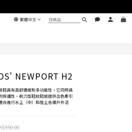
繁體中文
IDS' NEWPORT H2
涼鞋具有高舒適度和多功能性，它同時具
的保護性，剃刀型鞋紋鞋底提供出色牽引
適合進行水上（中）和陸上各樣戶外活
K$550.00