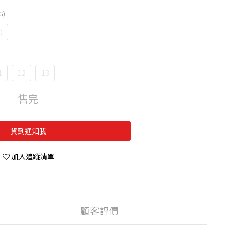
G)
)
1
12
13
售完
貨到通知我
加入追蹤清單
顧客評價