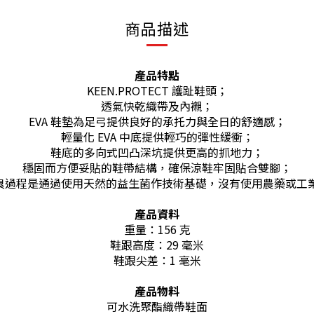
商品描述
產品特點
KEEN.PROTECT 護趾鞋頭；
透氣快乾織帶及內襯；
EVA 鞋墊為足弓提供良好的承托力與全日的舒適感；
輕量化 EVA 中底提供輕巧的彈性緩衝；
鞋底的多向式凹凸深坑提供更高的抓地力；
穩固而方便妥貼的鞋帶結構，確保涼鞋牢固貼合雙腳；
控制，防臭過程是通過使用天然的益生菌作技術基礎，沒有使用農藥
產品資料
重量：156 克
鞋跟高度：29 毫米
鞋跟尖差：1 毫米
產品物料
可水洗聚酯織帶鞋面