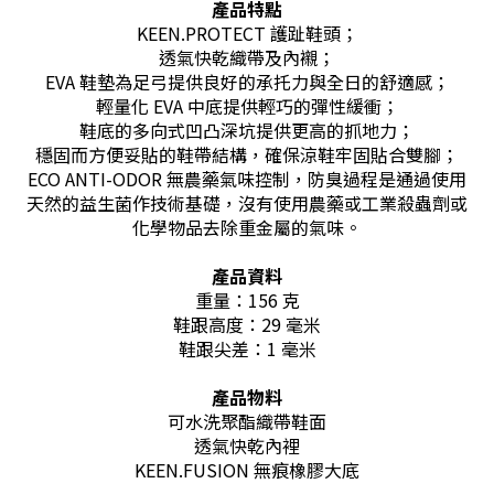
產品特點
KEEN.PROTECT 護趾鞋頭；
透氣快乾織帶及內襯；
EVA 鞋墊為足弓提供良好的承托力與全日的舒適感；
輕量化 EVA 中底提供輕巧的彈性緩衝；
鞋底的多向式凹凸深坑提供更高的抓地力；
穩固而方便妥貼的鞋帶結構，確保涼鞋牢固貼合雙腳；
ECO ANTI-ODOR 無農藥氣味控制，防臭過程是通過使用
天然的益生菌作技術基礎，沒有使用農藥或工業殺蟲劑或
化學物品去除重金屬的氣味。
產品資料
重量：156 克
鞋跟高度：29 毫米
鞋跟尖差：1 毫米
產品物料
可水洗聚酯織帶鞋面
透氣快乾內裡
KEEN.FUSION 無痕橡膠大底