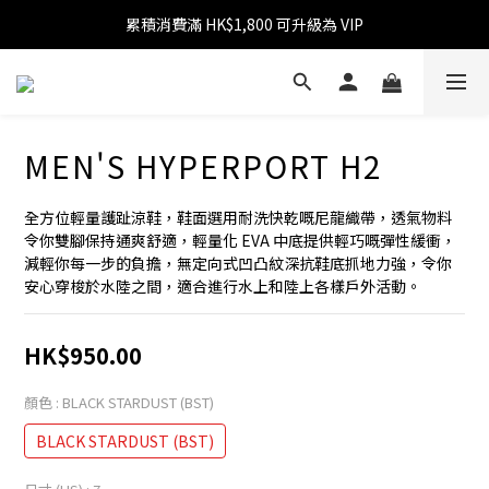
累積消費滿 HK$1,800 可升級為 VIP
消費滿 HK$599 免運費
消費滿 HK$1,800 可享 9 折優惠
消費滿 HK$599 免運費
MEN'S HYPERPORT H2
全方位輕量護趾涼鞋，鞋面選用耐洗快乾嘅尼龍織帶，透氣物料
令你雙腳保持通爽舒適，輕量化 EVA 中底提供輕巧嘅彈性緩衝，
減輕你每一步的負擔，無定向式凹凸紋深抗鞋底抓地力強，令你
安心穿梭於水陸之間，適合進行水上和陸上各樣戶外活動。
HK$950.00
顏色
: BLACK STARDUST (BST)
BLACK STARDUST (BST)