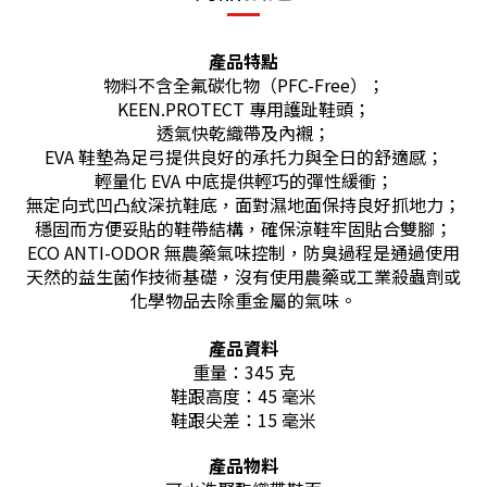
產品特點
物料不含全氟碳化物（PFC-Free）；
KEEN.PROTECT 專用護趾鞋頭；
透氣快乾織帶及內襯；
EVA 鞋墊為足弓提供良好的承托力與全日的舒適感；
輕量化 EVA 中底提供輕巧的彈性緩衝；
無定向式凹凸紋深抗鞋底
，
面對濕地面保持良好抓地力；
穩固而方便妥貼的鞋帶結構，確保涼鞋牢固貼合雙腳；
ECO ANTI-ODOR 無農藥氣味控制，防臭過程是通過使用
天然的益生菌作技術基礎，沒有使用農藥或工業殺蟲劑或
化學物品去除重金屬的氣味。
產品資料
重量：345 克
鞋跟高度：45 毫米
鞋跟尖差：15 毫米
產品物料