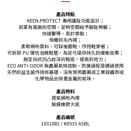
產品特點
KEEN.PROTECT 專用護趾功能設計；
前掌有寬敞的空間，足夠空間給予腳趾伸展；
快速繫帶，易於穿脫；
保暖
抓
毛
內
裡；
柔軟網布質料，可踩後跟鞋，作拖鞋穿著；
可拆卸 PU 彈性泡棉鞋墊，為足弓提供持久的緩衝效果；
無定向式凹凸紋深抗鞋底，提高抓地力；
ECO ANTI-ODOR 無農藥氣味控制，防臭過程是通過使用
天然的益生菌作技術基礎，沒有使用農藥或工業殺蟲劑或
化學物品去除重金屬的氣味。
產品物料
透氣網布內裡
無痕橡膠大底
產品編號
1031081 / K0533 ASBL