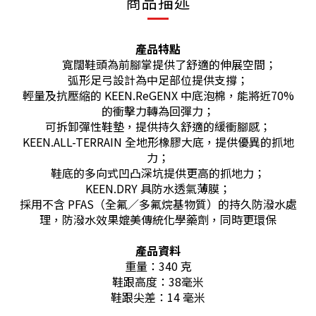
商品描述
產品特點
寬闊鞋頭為前腳掌提供了舒適的伸展空間；
弧形足弓設計為中足部位提供支撐；
輕量及抗壓縮的 KEEN.ReGENX 中底泡棉，能將近70%
的衝擊力轉為回彈力；
可拆卸彈性鞋墊，提供持久舒適的緩衝腳感；
KEEN.ALL-TERRAIN 全地形橡膠大底，提供優異的抓地
力；
鞋底的多向式凹凸深坑提供更高的抓地力；
KEEN.DRY 具防水透氣薄膜；
採用不含 PFAS（全氟／多氟烷基物質）的持久防潑水處
理，防潑水效果媲美傳統化學藥劑，同時更環保
產品資料
重量：340 克
鞋跟高度：38毫米
鞋跟尖差：14 毫米