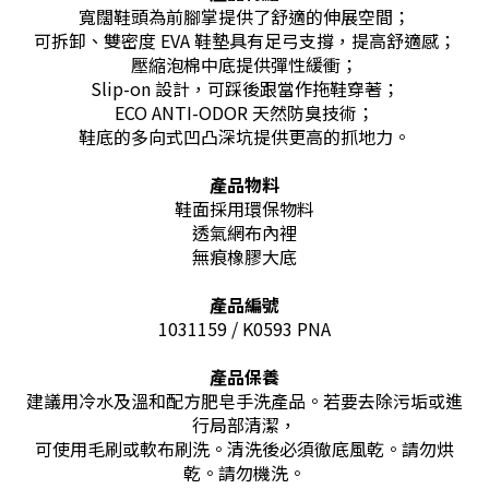
寬闊鞋頭為前腳掌提供了舒適的伸展空間；
可拆卸、雙密度 EVA 鞋墊具有足弓支撐，提高舒適感；
壓縮泡棉中底提供彈性緩衝；
Slip-on 設計，可踩後跟當作拖鞋穿著；
ECO ANTI-ODOR 天然防臭技術；
鞋底的多向式凹凸深坑提供更高的抓地力。
產品物料
鞋面
採用環保物料
透氣網布內裡
無痕橡膠大底
產品編號
1031159 / K0593 PNA
產品保養
建議用冷水及溫和配方肥皂手洗產品。若要去除污垢或進
行局部清潔，
可使用毛刷或軟布刷洗。清洗後必須徹底風乾。請勿烘
乾。請勿機洗。