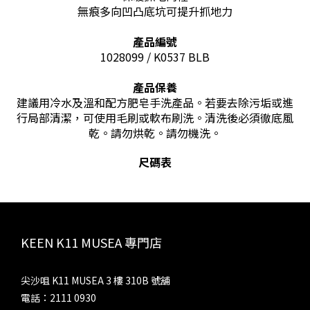
無痕多向凹凸底坑可提升抓地力
產品編號
1028099 / K0537 BLB
產品保養
建議用冷水及溫和配方肥皂手洗產品。若要去除污垢或進
行局部清潔，可使用毛刷或軟布刷洗。清洗後必須徹底風
乾。請勿烘乾。請勿機洗。
尺碼表
KEEN K11 MUSEA 專門店
尖沙咀 K11 MUSEA 3 樓 310B 號舖
電話：2111 0930