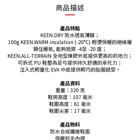
商品描述
產品特點
KEEN.DRY 防水透氣薄膜；
100g KEEN.WARM insulation (-20°C) 輕便保暖的絕緣層
鎖住暖氣, 能夠抵禦 -4至 -20 度；
KEEN.ALL-TERRAIN 全地型橡膠外底提供更高的抓地力；
可拆式 PU 鞋墊為足弓提供持久舒適的承托力；
注入式輕量化 EVA 中底提供輕巧的貼服感受。
產品資料
重量：320 克
鞋筒高度：107 毫米
鞋跟高度：61 毫米
鞋跟尖差：17 毫米
產品物料
防水合成纖維鞋面
保暖抓毛內裡