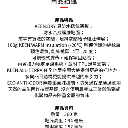
商品描述
產品特點
KEEN.DRY 具防水透氣薄膜；
防水合成纖維鞋面；
前掌有寬敞的空間，足夠空間給予腳趾伸展；
100g KEEN.WARM insulation (-20°C) 輕便保暖的絕緣層
鎖住暖氣, 能夠抵禦 -4至 -20 度；
可調較式肩帶，確保牢固貼合；
內置扭力穩定足踝系統，並附 TPU足弓支架；
KEEN.ALL-TERRAIN 全地型橡膠大底提供更高的抓地力，
多向凸耳結構更能提供卓越的牽引力；
ECO ANTI-ODOR 無農藥氣味控制，防臭過程是通過使用
天然的益生菌作技術基礎, 沒有使用農藥或工業殺蟲劑或
化學物品去除重金屬的氣味。
產品資料
重量：360 克
鞋筒高度：94 毫米
鞋跟高度：57 毫米