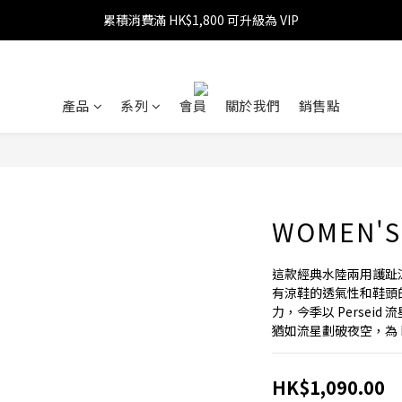
累積消費滿 HK$1,800 可升級為 VIP
消費滿 HK$599 免運費
消費滿 HK$1,800 可享 9 折優惠
消費滿 HK$599 免運費
產品
系列
會員
關於我們
銷售點
WOMEN'S
這款經典水陸兩用護趾
有涼鞋的透氣性和鞋頭
力，今季以 Persei
猶如流星劃破夜空，為 
HK$1,090.00