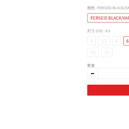
顏色
: PERSEID BLACK/V
PERSEID BLACK/VA
尺寸 (US)
: 6.5
5
5.5
6
6
9.5
10
數量