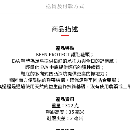
送貨及付款方式
商品描述
產品特點
KEEN.PROTECT 護趾鞋頭；
EVA 鞋墊為足弓提供良好的承托力與全日的舒適感；
輕量化 EVA 中底提供輕巧的彈性緩衝；
鞋底的多向式凹凸深坑提供更高的抓地力；
穩固而方便妥貼的鞋帶結構，確保涼鞋牢固貼合雙腳；
控制，防臭過程是通過使用天然的益生菌作技術基礎，沒有使用農藥
產品資料
重量：322 克
鞋跟高度：35 毫米
鞋跟尖差：3 毫米