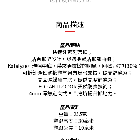
商品描述
產品特點
快速繩索鞋帶扣；
型設計，舒適地緊貼腳
Katalyze+ 泡棉中底，帶來更靈敏的腳感，回彈力提升30%
可拆卸彈性泡棉鞋墊具有足弓支撐，提高舒適感；
高回彈緩震中底，提供高度舒適感；
ECO ANTI-ODOR 天然防臭技術；
4mm 深無定向式凹凸底坑提升抓地力。
產品資料
：2
高度：3
鞋跟尖差：10毫米