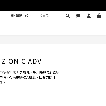
繁體中文
ZIONIC ADV
V，兼具輕快靈巧與戶外機能。採用高透氣鞋面搭
+ 泡棉中底，帶來更靈敏的腳感，回彈力提升 
鬆。