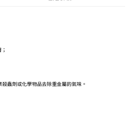
層；
或工業殺蟲劑或化學物品去除重金屬的氣味。