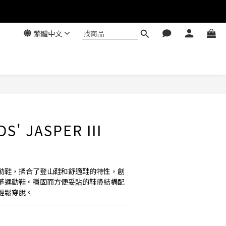
繁體中文
DS' JASPER III
動鞋，揉合了登山鞋和舒適鞋的特性，創
革運動鞋。穩固而方便妥貼的鞋帶結構配
輕鬆穿脫。