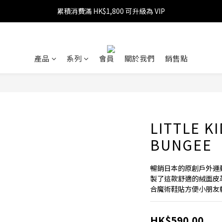
累積消費滿 HK$1,800 可升級為 VIP
消費滿 HK$599 免運費
消費滿 HK$1,800 可享 9 折優惠
消費滿 HK$599 免運費
產品
系列
會員
關於我們
銷售點
LITTLE KI
BUNGEE
暢銷日本的原創戶外運
製了這款舒適的絨面皮
合魔術鞋貼方便小朋友
HK$590.00