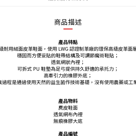
商品描述
產品特點
級耐用絨面皮革鞋面，使用 LWG 認證制革廠的環保高級皮革面
穩固而方便妥貼的鞋帶結構及可調節魔術鞋貼；
透氣網狀內
裡
；
可拆式 PU 鞋墊為足弓提供持久舒適的承托力；
高牽引力的橡膠外底；
控制，防臭過程是通過使用天然的益生菌作技術基礎，沒有使用農藥
產品物料
麂皮鞋面
透氣網布內裡
無痕橡膠大底
產品編號