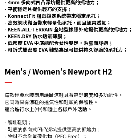
- 4mm 多向式凹凸深坑提供更高的抓地力；
- 平衡穩定片提供輕巧的支撐；
- KonnectFit 腳跟鎖定系統帶來穩定承托；
- 高效網狀鞋面帶來輕量化承托，而且通爽透氣；
- KEEN.ALL-TERRAIN 全地型橡膠外底提供更高的抓地力；
- KEEN.DRY 防水透氣薄膜；
- 低密度 EVA 中底能配合女性雙足，貼腳而舒適；
- 可拆式雙密度 EVA 鞋墊為足弓提供持久舒適的承托力；
Men's / Women's Newport H2
這款經典水陸兩用護趾涼鞋具有高舒適度和多功能性。
它同時具有涼鞋的透氣性和鞋頭的保護性。
適合進行水上(中)和陸上各樣戶外活動。
- 護趾鞋頭；
-
鞋底的多向式凹凸深坑提供更高的抓地力；
- 物料不含全氟碳化物（PFC-Free）；