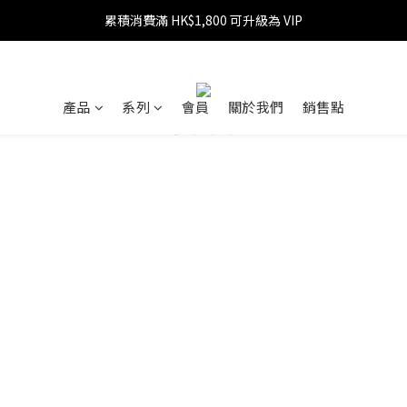
累積消費滿 HK$1,800 可升級為 VIP
消費滿 HK$599 免運費
消費滿 HK$1,800 可享 9 折優惠
消費滿 HK$599 免運費
產品
系列
會員
關於我們
銷售點