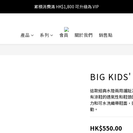
累積消費滿 HK$1,800 可升級為 VIP
消費滿 HK$599 免運費
消費滿 HK$1,800 可享 9 折優惠
消費滿 HK$599 免運費
產品
系列
會員
關於我們
銷售點
BIG KIDS
這款經典水陸兩用護趾
有涼鞋的透氣性和鞋頭
力和可水洗織帶鞋面，
動。
HK$550.00