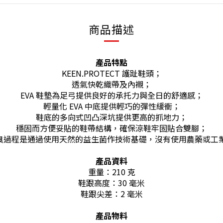
商品描述
產品特點
KEEN.PROTECT 護趾鞋頭；
透氣快乾織帶及內襯；
EVA 鞋墊為足弓提供良好的承托力與全日的舒適感；
輕量化 EVA 中底提供輕巧的彈性緩衝；
鞋底的多向式凹凸深坑提供更高的抓地力；
穩固而方便妥貼的鞋帶結構，確保涼鞋牢固貼合雙腳；
控制，防臭過程是通過使用天然的益生菌作技術基礎，沒有使用農藥
產品資料
重量：210 克
鞋跟高度：30 毫米
鞋跟尖差：2 毫米
產品物料