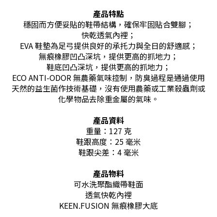
產品特點
穩固而方便妥貼的鞋帶結構，確保牢固貼合雙腳；
快乾透氣內裡；
EVA 鞋墊為足弓提供良好的承托力與全日的舒適感；
無痕橡膠凹凸深坑，提供更高的抓地力；
鞋底凹凸深坑，提供更高的抓地力；
ECO ANTI-ODOR 無農藥氣味控制，防臭過程是通過使用
天然的益生菌作技術基礎，沒有使用農藥或工業殺蟲劑或
化學物品去除重金屬的氣味。
產品資料
重量：127 克
鞋跟高度：25 毫米
鞋跟尖差：4 毫米
產品物料
可水洗聚酯織帶鞋面
透氣快乾內裡
KEEN.FUSION 無痕橡膠大底