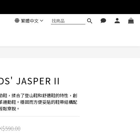
繁體中文
DS' JASPER II
動鞋，揉合了登山鞋和舒適鞋的特性，創
革運動鞋。穩固而方便妥貼的鞋帶結構配
輕鬆穿脫。
K$590.00