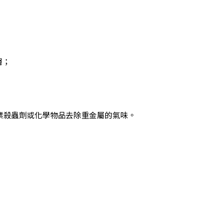
層；
或工業殺蟲劑或化學物品去除重金屬的氣味。