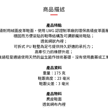
商品描述
產品特點
級耐用絨面皮革鞋面，使用 LWG 認證制革廠的環保高級皮革面
穩固而方便妥貼的鞋帶結構及可調節魔術鞋貼；
透氣網狀內
裡
；
可拆式 PU 鞋墊為足弓提供持久舒適的承托力；
高牽引力的橡膠外底；
控制，防臭過程是通過使用天然的益生菌作技術基礎，沒有使用農藥
產品資料
重量：175 克
鞋跟高度：23 毫米
鞋跟尖差：3 毫米
產品物料
麂皮鞋面
透氣網布內裡