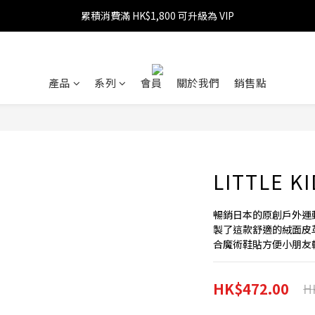
累積消費滿 HK$1,800 可升級為 VIP
消費滿 HK$599 免運費
消費滿 HK$1,800 可享 9 折優惠
消費滿 HK$599 免運費
產品
系列
會員
關於我們
銷售點
LITTLE KI
暢銷日本的原創戶外運
製了這款舒適的絨面皮
合魔術鞋貼方便小朋友
HK$472.00
H