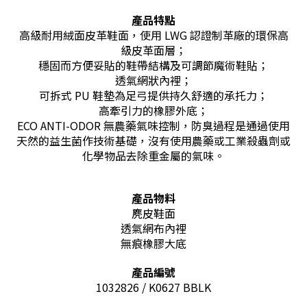
產品特點
高級耐用絨面皮革鞋面，使用 LWG 認證制革廠的環保高
級皮革面層；
穩固而方便妥貼的鞋帶結構及可調節魔術鞋貼；
透氣網狀內
裡
；
可拆式 PU 鞋墊為足弓提供持久舒適的承托力；
高牽引力的橡膠外底；
ECO ANTI-ODOR 無農藥氣味控制，防臭過程是通過使用
天然的益生菌作技術基礎，沒有使用農藥或工業殺蟲劑或
化學物品去除重金屬的氣味。
產品物料
麂皮鞋面
透氣網布內裡
無痕橡膠大底
產品編號
1032826 / K0627 BBLK