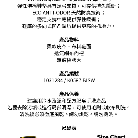
彈性泡棉鞋墊具有足弓支撐，可提供持久緩衝；
ECO ANTI-ODOR 天然防臭技術；
穩定支撐中底提供彈性緩衝；
鞋底的多向式凹凸深坑提供更高的抓地力。
產品物料
柔軟皮革、布料鞋面
透氣網布內裡
無痕橡膠大
產品編號
1031284 / K0587 BISW
產品保養
建議用冷水及溫和配方肥皂手洗產品。
若要去除污垢或進行局部清潔，可使用毛刷或軟布刷洗。
清洗後必須徹底風乾。請勿烘乾。請勿機洗。
尺碼表