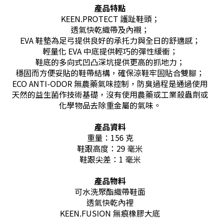
產品特點
KEEN.PROTECT 護趾鞋頭；
透氣快乾織帶及內襯；
EVA 鞋墊為足弓提供良好的承托力與全日的舒適感；
輕量化 EVA 中底提供輕巧的彈性緩衝；
鞋底的多向式凹凸深坑提供更高的抓地力；
穩固而方便妥貼的鞋帶結構，確保涼鞋牢固貼合雙腳；
ECO ANTI-ODOR 無農藥氣味控制，防臭過程是通過使用
天然的益生菌作技術基礎，沒有使用農藥或工業殺蟲劑或
化學物品去除重金屬的氣味。
產品資料
重量：156 克
鞋跟高度：29 毫米
鞋跟尖差：1 毫米
產品物料
可水洗聚酯織帶鞋面
透氣快乾內裡
KEEN.FUSION 無痕橡膠大底