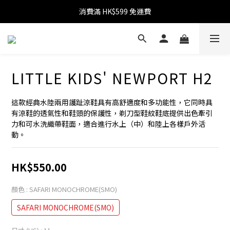
消費滿 HK$599 免運費
消費滿 HK$599 免運費
累積消費滿 HK$1,800 可升級為 VIP
消費滿 HK$1,800 可享 9 折優惠
LITTLE KIDS' NEWPORT H2
消費滿 HK$599 免運費
這款經典水陸兩用護趾涼鞋具有高舒適度和多功能性，它同時具
有涼鞋的透氣性和鞋頭的保護性，剃刀型鞋紋鞋底提供出色牽引
力和可水洗織帶鞋面，適合進行水上（中）和陸上各樣戶外活
動。
HK$550.00
顏色
: SAFARI MONOCHROME(SMO)
SAFARI MONOCHROME(SMO)