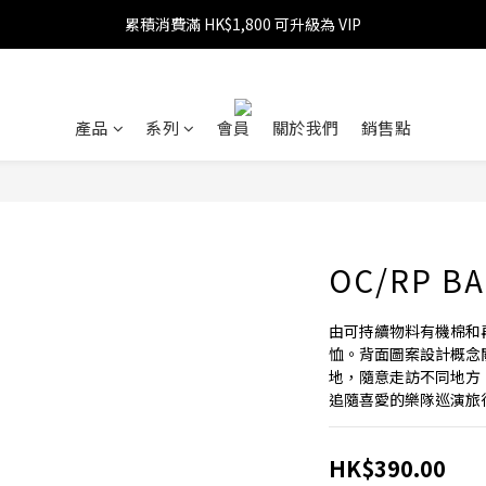
累積消費滿 HK$1,800 可升級為 VIP
消費滿 HK$599 免運費
消費滿 HK$1,800 可享 9 折優惠
消費滿 HK$599 免運費
產品
系列
會員
關於我們
銷售點
OC/RP BA
由可持續物料有機棉和
恤。背面圖案設計概念
地，隨意走訪不同地方
追隨喜愛的樂隊巡演旅
HK$390.00