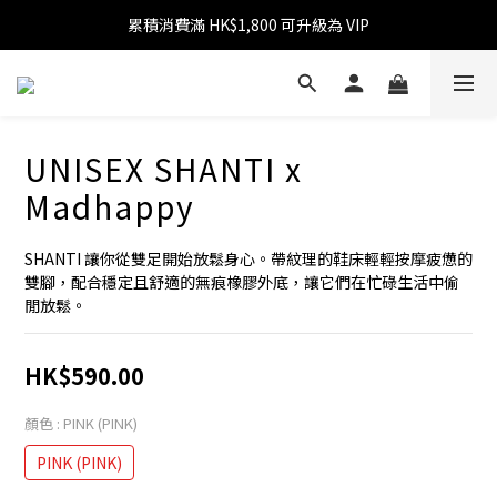
累積消費滿 HK$1,800 可升級為 VIP
消費滿 HK$599 免運費
消費滿 HK$1,800 可享 9 折優惠
消費滿 HK$599 免運費
UNISEX SHANTI x
Madhappy
SHANTI 讓你從雙足開始放鬆身心。帶紋理的鞋床輕輕按摩疲憊的
雙腳，配合穩定且舒適的無痕橡膠外底，讓它們在忙碌生活中偷
閒放鬆。
HK$590.00
顏色
: PINK (PINK)
PINK (PINK)