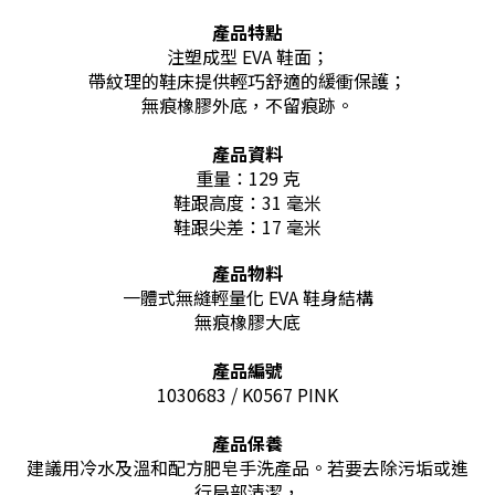
產品特點
注塑成型 EVA 鞋面；
帶紋理的鞋床
提供輕巧舒適的緩衝保護
；
無痕橡膠外底，不留痕跡
。
產品資料
重量：129 克
鞋跟高度：31 毫米
鞋跟尖差：17 毫米
產品物料
一體式無縫輕量化 EVA 鞋身結構
無痕橡膠大底
產品編號
1030683 / K0567 PINK
產品保養
建議用冷水及溫和配方肥皂手洗產品。若要去除污垢或進
行局部清潔，