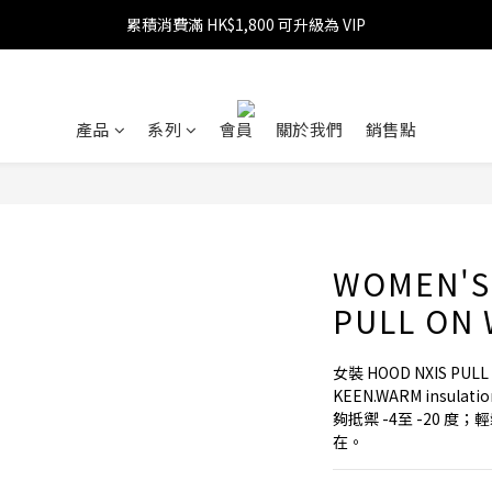
累積消費滿 HK$1,800 可升級為 VIP
消費滿 HK$599 免運費
消費滿 HK$1,800 可享 9 折優惠
消費滿 HK$599 免運費
產品
系列
會員
關於我們
銷售點
WOMEN'S
PULL ON
女裝 HOOD NXIS PU
KEEN.WARM insula
夠抵禦 -4至 -20 
在。