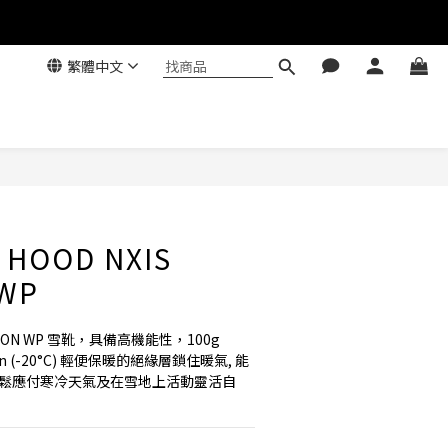
繁體中文
 HOOD NXIS
 WP
LL ON WP 雪靴，具備高機能性，100g 
tion (-20°C) 輕便保暖的絕緣層鎖住暖氣, 能
度；輕鬆應付寒冷天氣及在雪地上活動靈活自