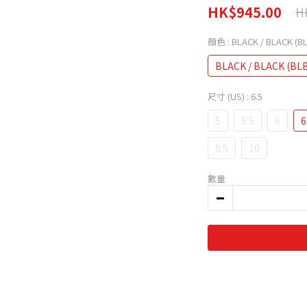
HK$945.00
H
顏色
: BLACK / BLACK (B
BLACK / BLACK (BL
尺寸 (US)
: 6.5
5
5.5
6
6
9.5
10
數量