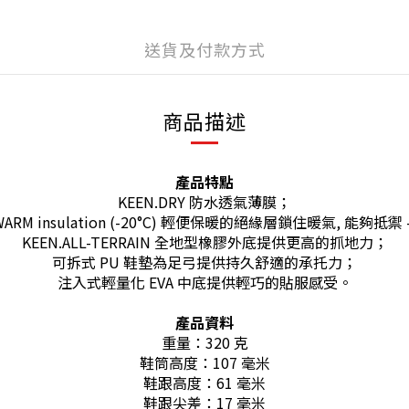
送貨及付款方式
商品描述
產品特點
KEEN.DRY 防水透氣薄膜；
.WARM insulation (-20°C) 輕便保暖的絕緣層鎖住暖氣, 能夠抵禦 
KEEN.ALL-TERRAIN 全地型橡膠外底提供更高的抓地力；
可拆式 PU 鞋墊為足弓提供持久舒適的承托力；
注入式輕量化 EVA 中底提供輕巧的貼服感受。
產品資料
重量：320 克
鞋筒高度：107 毫米
鞋跟高度：61 毫米
鞋跟尖差：17 毫米