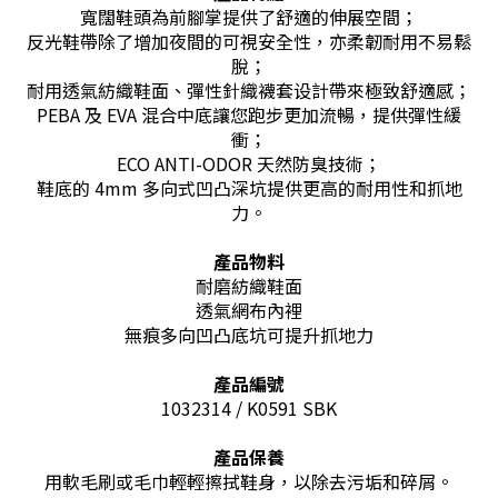
寬闊鞋頭為前腳掌提供了舒適的伸展空間；
反光鞋帶除了增加夜間的可視安全性，亦柔韌耐用不易鬆
脫；
耐用透氣紡織鞋面、彈性針織襪套设計帶來極致舒適感；
PEBA 及 EVA 混合中底讓您跑步更加流暢，提供彈性緩
衝；
ECO ANTI-ODOR 天然防臭技術；
鞋底的 4mm 多向式凹凸深坑提供更高的耐用性和抓地
力。
產品物料
耐磨紡織鞋面
透氣網布內裡
無痕多向凹凸底坑可提升抓地力
產品編號
1032314 / K0591 SBK
產品保養
用軟毛刷或毛巾輕輕擦拭鞋身，以除去污垢和碎屑。