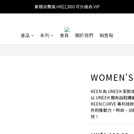
累積消費滿 HK$1,800 可升級為 VIP
消費滿 HK$599 免運費
消費滿 HK$1,800 可享 9 折優惠
消費滿 HK$599 免運費
產品
系列
會員
關於我們
銷售點
WOMEN'S
KEEN 為 UNEEK 
以 UNEEK 獨有由
KEEN.CURVE 專
外的推動力。時尚、功
兒！