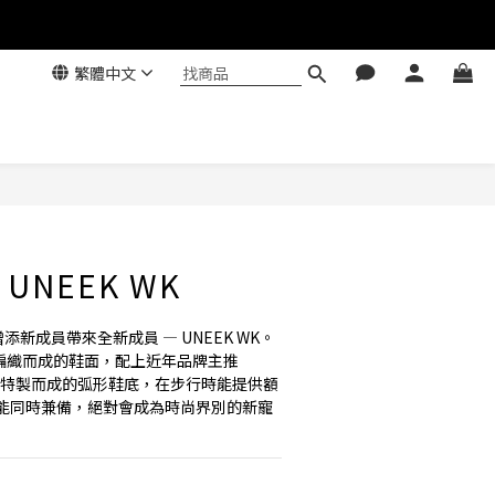
繁體中文
 UNEEK WK
家族增添新成員帶來全新成員 — UNEEK WK。
鞋繩編織而成的鞋面，配上近年品牌主推 
利技術特製而成的弧形鞋底，在步行時能提供額
能同時兼備，絕對會成為時尚界別的新寵