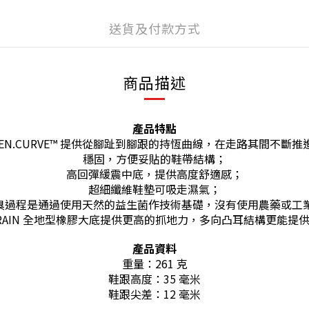
送貨及付款方式
商品描述
產品特點
EEN.CURVE™ 提供從腳趾到腳跟的持恆曲線，在走路其間不斷推
穩固，方便妥貼的鞋帶結構；
高回彈緩震中底，提供高度舒適感；
超細纖維鞋墊可吸走濕氣；
控制，防臭過程是通過使用天然的益生菌作技術基礎，沒有使用農藥
-TERRAIN 全地型橡膠大底提供更高的抓地力，多向凸耳結構更能
產品資料
重量：261 克
鞋跟高度：35 毫米
鞋跟尖差：12 毫米