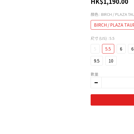
HK$1,190.00
顏色
: BIRCH / PLAZA TA
BIRCH / PLAZA TAU
尺寸 (US)
: 5.5
5
5.5
6
6
9.5
10
數量