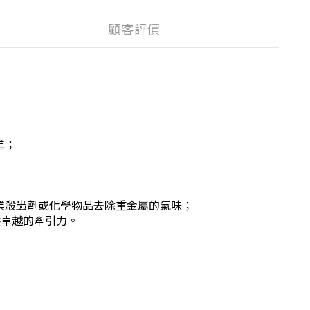
顧客評價
進；
或工業殺蟲劑或化學物品去除重金屬的氣味；
提供卓越的牽引力。