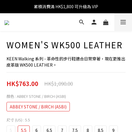
累積消費滿 HK$1,800 可升級為 VIP
消費滿 HK$599 免運費
消費滿 HK$1,800 可享 9 折優惠
消費滿 HK$599 免運費
WOMEN'S WK500 LEATHER
KEEN Walking 系列 - 革命性的步行鞋適合日常穿著，現在更推出
皮革版 WK500 LEATHER。
HK$763.00
HK$1,090.00
顏色
: ABBEY STONE / BIRCH (ASBI)
ABBEY STONE / BIRCH (ASBI)
尺寸 (US)
: 5.5
5
5.5
6
6.5
7
7.5
8
8.5
9